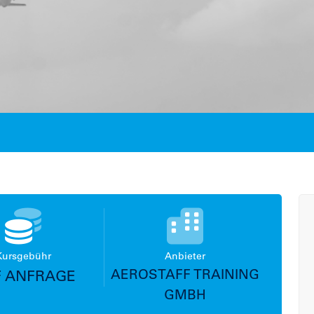
Kursgebühr
Anbieter
AEROSTAFF TRAINING
 ANFRAGE
GMBH